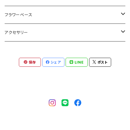
formuniform
ロディア
フラワーベース
ボールペン
TseTse
アクセサリー
メモ帳カバー
ピアス
保存
シェア
LINE
ポスト
メモ帳