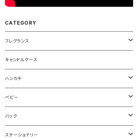
CATEGORY
フレグランス
MADetLEN
キャンドルケース
ハンカチ
Wpc.
ベビー
albetta
バック
Yasmine Simon
ステーショナリー