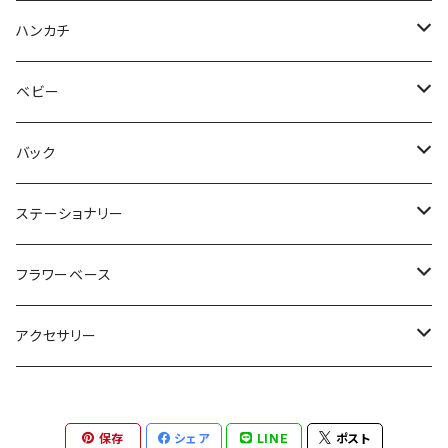
ハンカチ
Wpc.
ベビー
albetta
バック
Yasmine Simon
ステーショナリー
formuniform
ロディア
フラワーベース
ボールペン
TseTse
アクセサリー
メモ帳カバー
ピアス
保存
シェア
LINE
ポスト
メモ帳