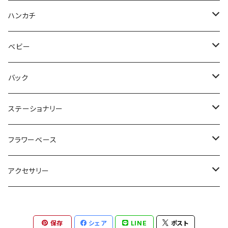
ハンカチ
Wpc.
ベビー
albetta
バック
Yasmine Simon
ステーショナリー
formuniform
ロディア
フラワーベース
ボールペン
TseTse
アクセサリー
メモ帳カバー
ピアス
保存
シェア
LINE
ポスト
メモ帳